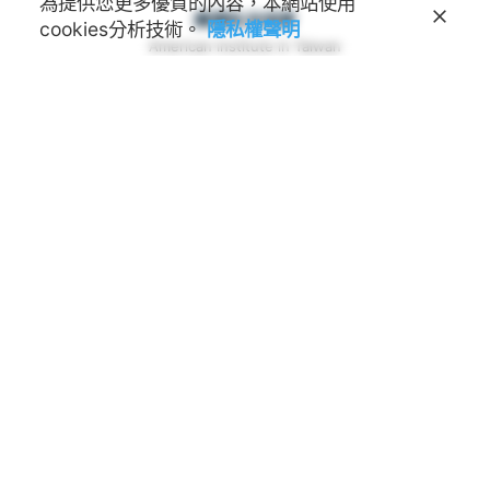
為提供您更多優質的內容，本網站使用
美國在台協會
cookies分析技術。
隱私權聲明
American Institute in Taiwan
地址
114017 臺北市內湖區金湖路100號
連絡電話
(02) 2162-2000
諮詢信箱
educationusa@mail.ait.org.tw
諮詢時間
每周三下午兩點至下午四點 (預約制)
網站
www.ait.org.tw
學術交流基金會
Foundation for Scholarly
Exchange (Fulbright Taiwan)