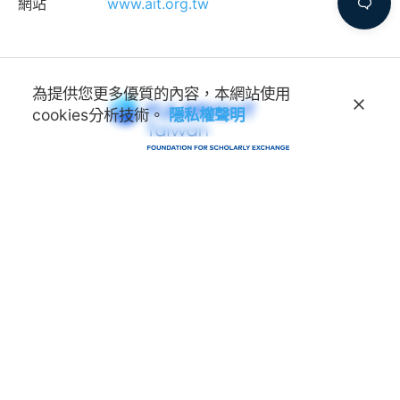
網站
www.ait.org.tw
為提供您更多優質的內容，本網站使用
cookies分析技術。
隱私權聲明
學術交流基金會
Foundation for Scholarly
Exchange (Fulbright Taiwan)
地址
100011 臺北市中正區延平南路45號3樓
連絡電話
(02) 2388-2100
諮詢信箱
feedback@fulbright.org.tw
上班時間
每周一至五上午九點至下午六點
網站
www.fulbright.org.tw