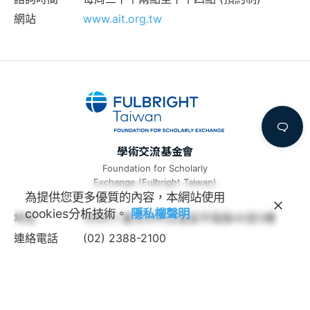
網站
www.ait.org.tw
學術交流基金會
Foundation for Scholarly
Exchange (Fulbright Taiwan)
為提供您更多優質的內容，本網站使用
cookies分析技術。
隱私權聲明
地址
100011 臺北市中正區延平南路45號3樓
連絡電話
(02) 2388-2100
諮詢信箱
feedback@fulbright.org.tw
上班時間
每周一至五上午九點至下午六點
網站
www.fulbright.org.tw