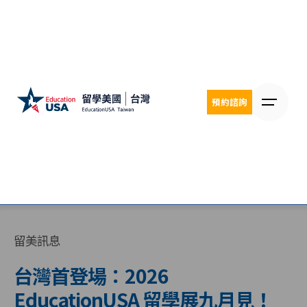
Skip
to
content
預約諮詢
留美訊息
台灣首登場：2026
EducationUSA 留學展九月見！