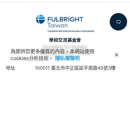
學術交流基金會
Foundation for Scholarly
為提供您更多優質的內容，本網站使用
Exchange (Fulbright Taiwan)
cookies分析技術。
隱私權聲明
地址
100011 臺北市中正區延平南路45號3樓
連絡電話
(02) 2388-2100
諮詢信箱
feedback@fulbright.org.tw
上班時間
每周一至五上午九點至下午六點
網站
www.fulbright.org.tw
常見問題
|
隱私權聲明