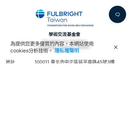
學術交流基金會
Foundation for Scholarly
為提供您更多優質的內容，本網站使用
Exchange (Fulbright Taiwan)
cookies分析技術。
隱私權聲明
地址
100011 臺北市中正區延平南路45號3樓
連絡電話
(02) 2388-2100
諮詢信箱
feedback@fulbright.org.tw
上班時間
每周一至五上午九點至下午六點
網站
www.fulbright.org.tw
常見問題
|
隱私權聲明