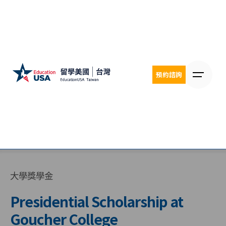
Skip
to
content
預約諮詢
大學獎學金
Presidential Scholarship at
Goucher College