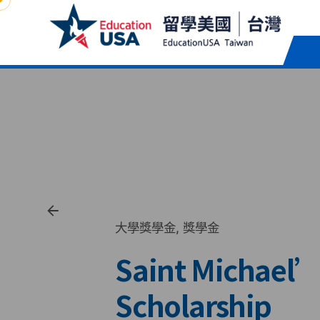
Skip
to
content
大學獎學金
獎學金
Saint Michael’s
Scholarship