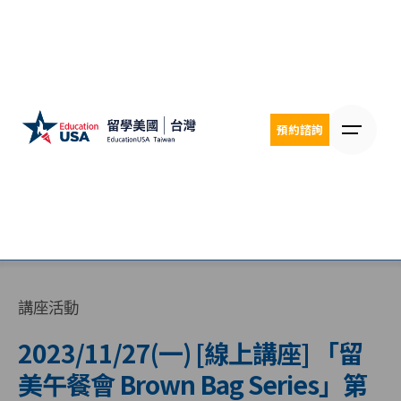
Skip
to
content
預約諮詢
講座活動
2023/11/27(一) [線上講座] 「留
美午餐會 Brown Bag Series」第