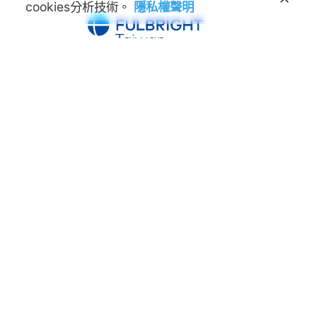
cookies分析技術。
隱私權聲明
學術交流基金會
Foundation for Scholarly
Exchange (Fulbright Taiwan)
地址
100011 臺北市中正區延平南路45號3樓
連絡電話
(02) 2388-2100
諮詢信箱
feedback@fulbright.org.tw
上班時間
每周一至五上午九點至下午六點
網站
www.fulbright.org.tw
常見問題
|
隱私權聲明