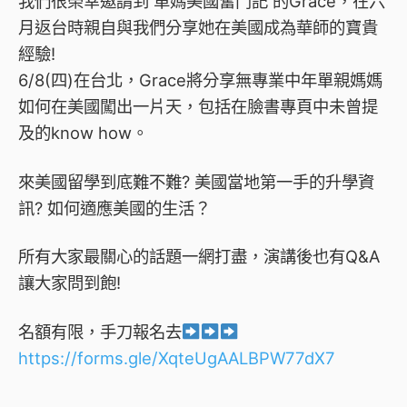
我們很榮幸邀請到 單媽美國奮鬥記 的Grace，在六
月返台時親自與我們分享她在美國成為華師的寶貴
經驗!
6/8(四)在台北，Grace將分享無專業中年單親媽媽
如何在美國闖出一片天，包括在臉書專頁中未曾提
及的know how。
來美國留學到底難不難? 美國當地第一手的升學資
訊? 如何適應美國的生活？
所有大家最關心的話題一網打盡，演講後也有Q&A
讓大家問到飽!
名額有限，手刀報名去
https://forms.gle/XqteUgAALBPW77dX7