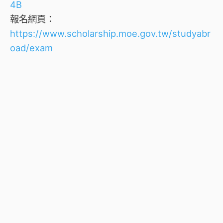
4B
報名網頁：
https://www.scholarship.moe.gov.tw/studyabr
oad/exam