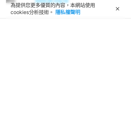
網站
www.ait.org.tw
為提供您更多優質的內容，本網站使用
cookies分析技術。
隱私權聲明
學術交流基金會
Foundation for Scholarly
Exchange (Fulbright Taiwan)
地址
100011 臺北市中正區延平南路45號3樓
連絡電話
(02) 2388-2100
諮詢信箱
feedback@fulbright.org.tw
上班時間
每周一至五上午九點至下午六點
網站
www.fulbright.org.tw