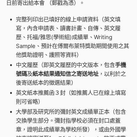
日前寄出給本會 （郵戳為憑）。
完整列印出已填好的線上申請資料（英文填
寫，內含申請表、讀書計畫、自傳、英文履
歷、托福/雅思(學術組)成績單、Writing
Sample、預計在傅爾布萊特獎助期間使用之其
他獎助證明、護照等資料）
中文履歷（即英文履歷的中文版本，包含
手機
號碼
及
紙本結果通知信之寄送地址
，以利於之
後寄送紙本的徵選結果）
英文紙本推薦函３封（如推薦人已在線上填寫
則可省略）
大學部及研究所的彌封英文成績單正本（包含
交換學生部分。彌封指學校必須在封口處蓋
章，證明此成績單為學校所發），或由外國學