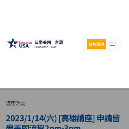
Skip
to
content
預約諮詢
講座活動
2023/1/14(六) [高雄講座] 申請留
學美國流程2pm-3pm