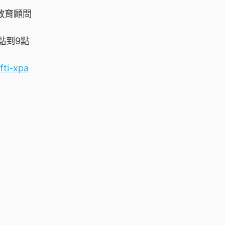
A教育顧問
8點到9點
fti-xpa