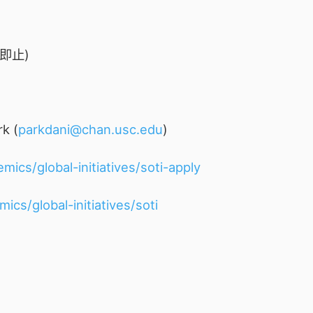
滿即止)
k (
parkdani@chan.usc.edu
)
mics/global-initiatives/soti-apply
ics/global-initiatives/soti