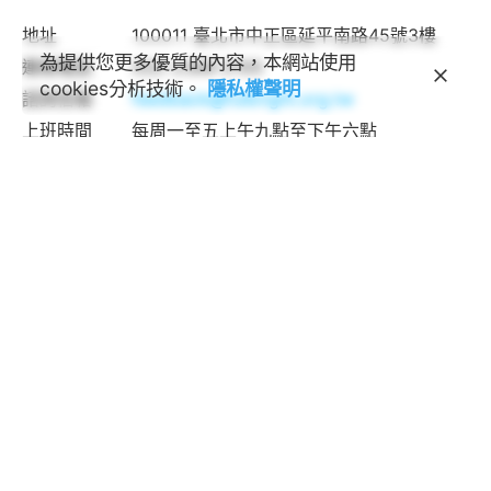
地址
100011 臺北市中正區延平南路45號3樓
為提供您更多優質的內容，本網站使用
連絡電話
(02) 2388-2100
cookies分析技術。
隱私權聲明
諮詢信箱
feedback@fulbright.org.tw
上班時間
每周一至五上午九點至下午六點
網站
www.fulbright.org.tw
常見問題
|
隱私權聲明
The EducationUSA advising center provides
accurate, unbiased information about all
accredited U.S. higher education institutions.
2025 © 本網站所有圖文和著作權屬於學術交流基金
會所有
Social media & sharing icons powered by