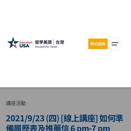
Skip
to
content
預約諮詢
講座活動
2021/9/23 (四) [線上講座] 如何準
備履歷表及推薦信 6 pm-7 pm