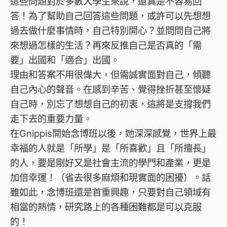
這些問題對於多數大學生來說，還真是不容易回
答！為了幫助自己回答這些問題，或許可以先想想
過去做什麼事情時，自己特別開心？並問問自己將
來想過怎樣的生活？再來反推自己是否真的「需
要」出國和「適合」出國。
理由和答案不用很偉大，但需誠實面對自己，傾聽
自己內心的聲音。在感到辛苦、覺得挫折甚至懷疑
自己時，別忘了想想自己的初衷，這將是支撐我們
走下去的重要力量。
在Gnippis開始念博班以後，她深深感覺，世界上最
幸福的人就是「所學」是「所喜歡」且「所擅長」
的人，要是剛好又是社會主流的學門和產業，更是
加倍幸運！（省去很多麻煩和現實面的困擾）。話
雖如此，念博班還是首重興趣，只要對自己領域有
相當的熱情，研究路上的各種困難都是可以克服
的！