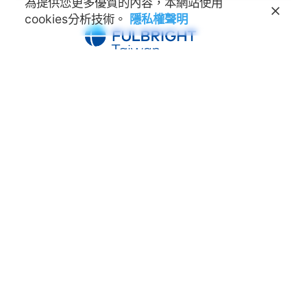
為提供您更多優質的內容，本網站使用
cookies分析技術。
隱私權聲明
學術交流基金會
Foundation for Scholarly
Exchange (Fulbright Taiwan)
地址
100011 臺北市中正區延平南路45號3樓
連絡電話
(02) 2388-2100
諮詢信箱
feedback@fulbright.org.tw
上班時間
每周一至五上午九點至下午六點
網站
www.fulbright.org.tw
常見問題
|
隱私權聲明